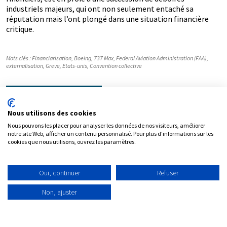
industriels majeurs, qui ont non seulement entaché sa
réputation mais l’ont plongé dans une situation financière
critique.
Mots clés :
Financiarisation
,
Boeing
,
737 Max
,
Federal Aviation Administration (FAA)
,
externalisation
,
Greve
,
Etats-unis
,
Convention collective
Télécharger le document
Nous utilisons des cookies
Partager
Nous pouvons les placer pour analyser les données de nos visiteurs, améliorer
notre site Web, afficher un contenu personnalisé. Pour plus d'informations sur les
cookies que nous utilisons, ouvrez les paramètres.
Oui, continuer
Refuser
Non, ajuster
Contact
Plan du site
Mentions légales
Politique de protection des données personnelles