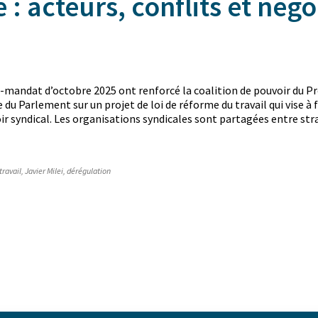
 : acteurs, conflits et nég
i-mandat d’octobre 2025 ont renforcé la coalition de pouvoir du Prés
u Parlement sur un projet de loi de réforme du travail qui vise à fl
voir syndical. Les organisations syndicales sont partagées entre st
travail
,
Javier Milei
,
dérégulation