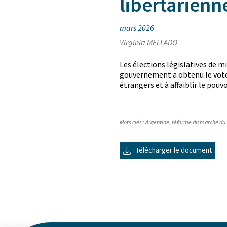
libertarienne
mars 2026
Virginia MELLADO
Les élections législatives de m
gouvernement a obtenu le vote d
étrangers et à affaiblir le pou
Mots clés :
Argentine
,
réforme du marché du 
Télécharger le document