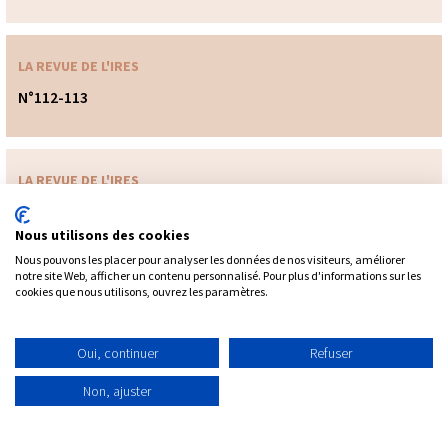
LA REVUE DE L'IRES
N°112-113
LA REVUE DE L'IRES
N° 73
Les salaires : aux racines de la crise de la zone euro ?
Nous utilisons des cookies
Généralités marché du travail, Politique industrielle, Formation
Nous pouvons les placer pour analyser les données de nos visiteurs, améliorer
des revenus, Salaires et autres rémunérations, Durée du travail,
notre site Web, afficher un contenu personnalisé. Pour plus d'informations sur les
cookies que nous utilisons, ouvrez les paramètres.
Chômage, Dépendance/Autonomie,
Oui, continuer
Refuser
Non, ajuster
Contact
Plan du site
Mentions légales