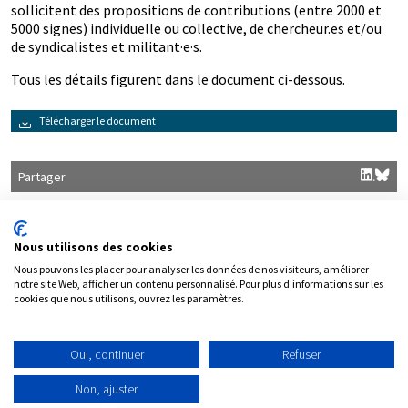
sollicitent des propositions de contributions (entre 2000 et
5000 signes) individuelle ou collective, de chercheur.es et/ou
de syndicalistes et militant·e·s.
Tous les détails figurent dans le document ci-dessous.
Télécharger le document
Partager
Nous utilisons des cookies
Nous pouvons les placer pour analyser les données de nos visiteurs, améliorer
notre site Web, afficher un contenu personnalisé. Pour plus d'informations sur les
cookies que nous utilisons, ouvrez les paramètres.
Contact
Plan du site
Mentions légales
Oui, continuer
Refuser
Politique de protection des données personnelles
Non, ajuster