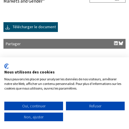
Markets and Gender"
Télécharger le document
Partager
Nous utilisons des cookies
Nous pouvons les placer pour analyser les données de nos visiteurs, améliorer
notre site Web, afficher un contenu personnalisé. Pour plus d'informations sur les
cookies que nous utilisons, ouvrez les paramètres.
Contact
Plan du site
Mentions légales
Oui, continuer
Refuser
Politique de protection des données personnelles
Non, ajuster