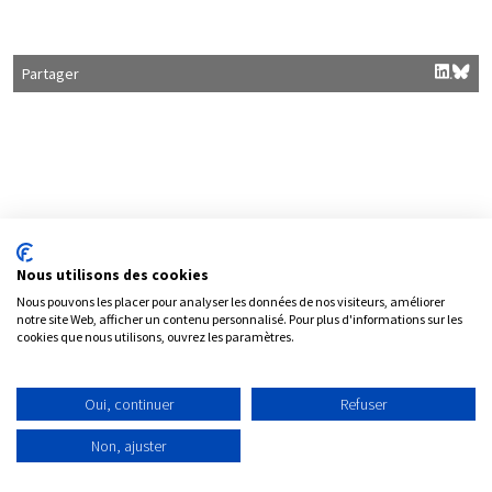
Partager
Nous utilisons des cookies
Nous pouvons les placer pour analyser les données de nos visiteurs, améliorer
notre site Web, afficher un contenu personnalisé. Pour plus d'informations sur les
cookies que nous utilisons, ouvrez les paramètres.
Contact
Plan du site
Mentions légales
Oui, continuer
Refuser
Politique de protection des données personnelles
Non, ajuster