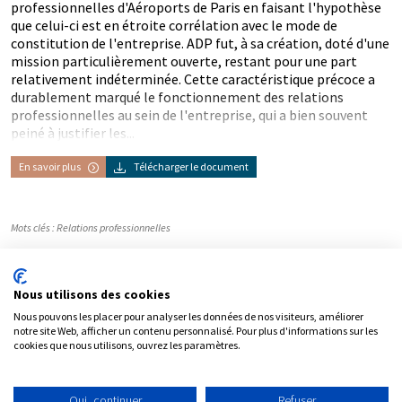
professionnelles d'Aéroports de Paris en faisant l'hypothèse
que celui-ci est en étroite corrélation avec le mode de
constitution de l'entreprise. ADP fut, à sa création, doté d'une
mission particulièrement ouverte, restant pour une part
relativement indéterminée. Cette caractéristique précoce a
durablement marqué le fonctionnement des relations
professionnelles au sein de l'entreprise, qui a bien souvent
peiné à justifier les...
En savoir plus
Télécharger le document
Mots clés :
Relations professionnelles
Nous utilisons des cookies
Partager
Nous pouvons les placer pour analyser les données de nos visiteurs, améliorer
notre site Web, afficher un contenu personnalisé. Pour plus d'informations sur les
cookies que nous utilisons, ouvrez les paramètres.
Oui, continuer
Refuser