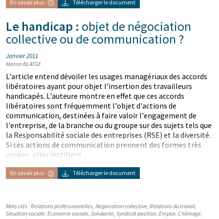
En savoir plus
Télécharger le document
Le handicap :
objet de négociation
collective ou de communication ?
Janvier 2011
Marion BLATGE
L'article entend dévoiler les usages managériaux des accords
libératoires ayant pour objet l'insertion des travailleurs
handicapés. L'auteure montre en effet que ces accords
libératoires sont fréquemment l'objet d'actions de
communication, destinées à faire valoir l'engagement de
l'entreprise, de la branche ou du groupe sur des sujets tels que
la Responsabilité sociale des entreprises (RSE) et la diversité.
Si ces actions de communication prennent des formes très
variées, elles instillent...
En savoir plus
Télécharger le document
Mots clés :
Relations professionnelles
,
Negociation collective
,
Relations du travail
,
Situation sociale
,
Economie sociale
,
Solidarite
,
Syndicat position
,
Emploi
,
Chômage
,